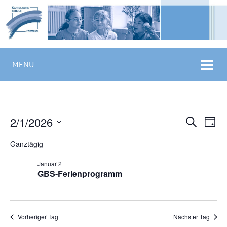
MENÜ
Veranstaltungen
Veranstaltu
Vera
2/1/2026
Suche
für
Suche
Tag
Ansi
2.
Datum
und
Navi
Januar
wählen.
Ansichten,
Ganztägig
2026
Navigation
Januar 2
GBS-Ferienprogramm
Vorheriger Tag
Nächster Tag