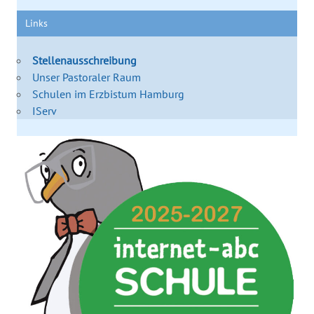
Links
Stellenausschreibung
Unser Pastoraler Raum
Schulen im Erzbistum Hamburg
IServ