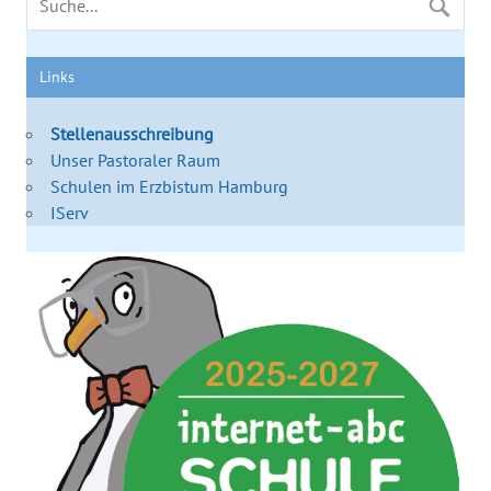
Links
Stellenausschreibung
Unser Pastoraler Raum
Schulen im Erzbistum Hamburg
IServ