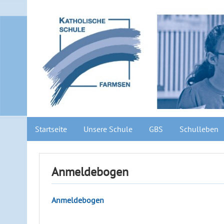
Startseite
Unsere Schule
GBS
Schulleben
Anmeldebogen
Anmeldeboge
n